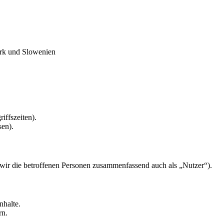
ark und Slowenien
.
iffszeiten).
sen).
ir die betroffenen Personen zusammenfassend auch als „Nutzer“).
nhalte.
rn.