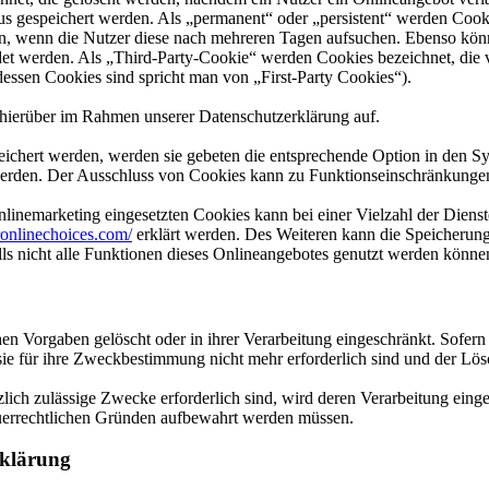
tus gespeichert werden. Als „permanent“ oder „persistent“ werden Coo
en, wenn die Nutzer diese nach mehreren Tagen aufsuchen. Ebenso könn
 werden. Als „Third-Party-Cookie“ werden Cookies bezeichnet, die v
dessen Cookies sind spricht man von „First-Party Cookies“).
hierüber im Rahmen unserer Datenschutzerklärung auf.
eichert werden, werden sie gebeten die entsprechende Option in den Sy
erden. Der Ausschluss von Cookies kann zu Funktionseinschränkungen
inemarketing eingesetzten Cookies kann bei einer Vielzahl der Dienste
onlinechoices.com/
erklärt werden. Des Weiteren kann die Speicherung
lls nicht alle Funktionen dieses Onlineangebotes genutzt werden könne
en Vorgaben gelöscht oder in ihrer Verarbeitung eingeschränkt. Sofer
 sie für ihre Zweckbestimmung nicht mehr erforderlich sind und der L
zlich zulässige Zwecke erforderlich sind, wird deren Verarbeitung eing
steuerrechtlichen Gründen aufbewahrt werden müssen.
rklärung