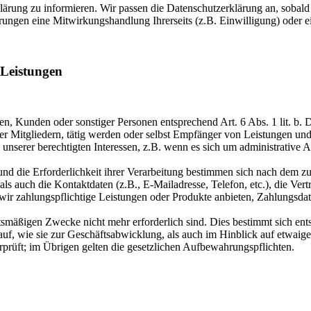
rklärung zu informieren. Wir passen die Datenschutzerklärung an, sob
rungen eine Mitwirkungshandlung Ihrerseits (z.B. Einwilligung) oder ei
 Leistungen
enten, Kunden oder sonstiger Personen entsprechend Art. 6 Abs. 1 lit. 
r Mitgliedern, tätig werden oder selbst Empfänger von Leistungen un
unserer berechtigten Interessen, z.B. wenn es sich um administrative A
und die Erforderlichkeit ihrer Verarbeitung bestimmen sich nach dem z
ls auch die Kontaktdaten (z.B., E-Mailadresse, Telefon, etc.), die Ver
r zahlungspflichtige Leistungen oder Produkte anbieten, Zahlungsdate
tsmäßigen Zwecke nicht mehr erforderlich sind. Dies bestimmt sich en
auf, wie sie zur Geschäftsabwicklung, als auch im Hinblick auf etwaig
rprüft; im Übrigen gelten die gesetzlichen Aufbewahrungspflichten.