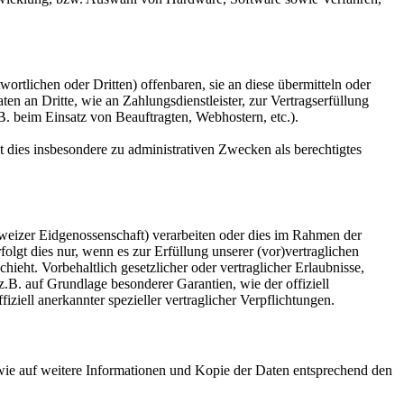
tlichen oder Dritten) offenbaren, sie an diese übermitteln oder
en an Dritte, wie an Zahlungsdienstleister, zur Vertragserfüllung
z.B. beim Einsatz von Beauftragten, Webhostern, etc.).
dies insbesondere zu administrativen Zwecken als berechtigtes
weizer Eidgenossenschaft) verarbeiten oder dies im Rahmen der
gt dies nur, wenn es zur Erfüllung unserer (vor)vertraglichen
hieht. Vorbehaltlich gesetzlicher oder vertraglicher Erlaubnisse,
z.B. auf Grundlage besonderer Garantien, wie der offiziell
iell anerkannter spezieller vertraglicher Verpflichtungen.
owie auf weitere Informationen und Kopie der Daten entsprechend den