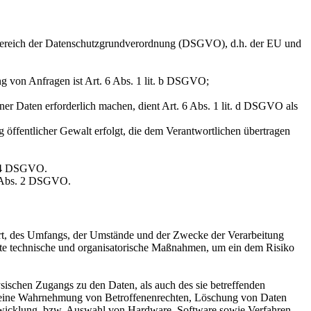
sbereich der Datenschutzgrundverordnung (DSGVO), d.h. der EU und
g von Anfragen ist Art. 6 Abs. 1 lit. b DSGVO;
ner Daten erforderlich machen, dient Art. 6 Abs. 1 lit. d DSGVO als
 öffentlicher Gewalt erfolgt, die dem Verantwortlichen übertragen
. 4 DSGVO.
9 Abs. 2 DSGVO.
Art, des Umfangs, der Umstände und der Zwecke der Verarbeitung
gnete technische und organisatorische Maßnahmen, um ein dem Risiko
sischen Zugangs zu den Daten, als auch des sie betreffenden
die eine Wahrnehmung von Betroffenenrechten, Löschung von Daten
ntwicklung, bzw. Auswahl von Hardware, Software sowie Verfahren,