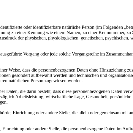
entifizierte oder identifizierbare natürliche Person (im Folgenden „betr
uordnung zu einer Kennung wie einem Namen, zu einer Kennnummer, zu 
druck der physischen, physiologischen, genetischen, psychischen, wirts
ren ausgeführte Vorgang oder jede solche Vorgangsreihe im Zusammenha
ner Weise, dass die personenbezogenen Daten ohne Hinzuziehung zusätz
tionen gesondert aufbewahrt werden und technischen und organisatoris
rbaren natürlichen Person zugewiesen werden.
ener Daten, die darin besteht, dass diese personenbezogenen Daten ver
glich Arbeitsleistung, wirtschaftliche Lage, Gesundheit, persönliche Vo
agen.
Behörde, Einrichtung oder andere Stelle, die allein oder gemeinsam mit
e, Einrichtung oder andere Stelle, die personenbezogene Daten im Auftr