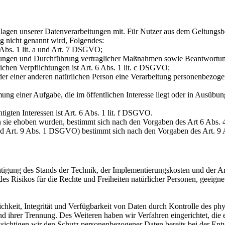
lagen unserer Datenverarbeitungen mit. Für Nutzer aus dem Geltung
g nicht genannt wird, Folgendes:
 Abs. 1 lit. a und Art. 7 DSGVO;
istungen und Durchführung vertraglicher Maßnahmen sowie Beantwortun
lichen Verpflichtungen ist Art. 6 Abs. 1 lit. c DSGVO;
oder einer anderen natürlichen Person eine Verarbeitung personenbezoge
ng einer Aufgabe, die im öffentlichen Interesse liegt oder in Ausübung
igten Interessen ist Art. 6 Abs. 1 lit. f DSGVO.
n sie ehoben wurden, bestimmt sich nach den Vorgaben des Art 6 Abs
nd Art. 9 Abs. 1 DSGVO) bestimmt sich nach den Vorgaben des Art. 
htigung des Stands der Technik, der Implementierungskosten und der 
 des Risikos für die Rechte und Freiheiten natürlicher Personen, geei
keit, Integrität und Verfügbarkeit von Daten durch Kontrolle des phy
 und ihrer Trennung. Des Weiteren haben wir Verfahren eingerichtet, 
ksichtigen wir den Schutz personenbezogener Daten bereits bei der E